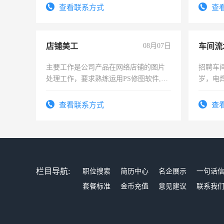
试用期1-3个月，转正后交纳五险，
查看联系方式
查
店铺美工
08月07日
车间流
主要工作是公司产品在网络店铺的图片
招聘车间
处理工作，要求熟练运用PS修图软件,工
岁，电
作时间每天8小时，待遇优厚。
好。薪资
宿，免
查看联系方式
查
25号准
栏目导航:
职位搜索
简历中心
名企展示
一句话
套餐标准
金币充值
意见建议
联系我