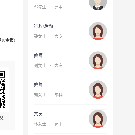
邓先生
·
高中
行政/后勤
钟女士
·
大专
10金币)
教师
刘女士
·
大专
教师
刘女士
·
本科
文员
息
林女士
·
高中