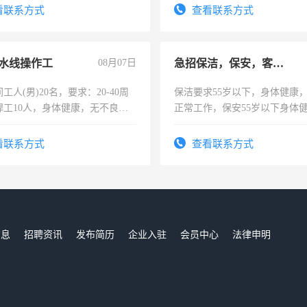
4500。
看联系方式
查看联系方式
水线操作工
08月07日
急招保洁，保安，客服，工程
工人(男)20名，要求：20-40周
保洁要求55岁以下，身体健康
焊工10人，身体健康，无不良嗜
正常工作，保安55岁以下身体
：4500-7000元，标准八人间住
责任心形象端庄，遵纪守法，
费发放劳保用品，两班倒，每月
录，客服要求45岁以下高中以
看联系方式
查看联系方式
时发放工资，工作时间10小时
懂电脑工作认真，性格开朗有
能力，工程，懂水电维修。
信息
招聘资讯
发布简历
企业入驻
会员中心
法律申明
们