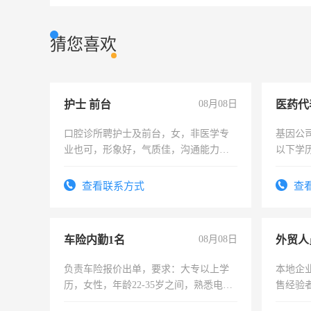
猜您喜欢
护士 前台
08月08日
医药代
口腔诊所聘护士及前台，女，非医学专
基因公
业也可，形象好，气质佳，沟通能力
以下学历
强。面试，周日休息。
可，需
表或者
查看联系方式
查
交五险
车险内勤1名
08月08日
外贸人
负责车险报价出单，要求：大专以上学
本地企
历，女性，年龄22-35岁之间，熟悉电脑
售经验
操作，工作态度认真，具有团队精神，