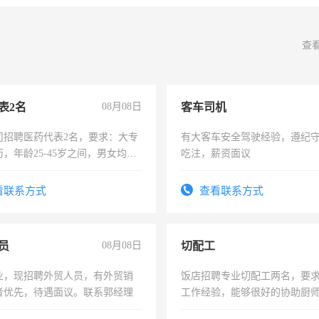
查
表2名
08月08日
客车司机
司招聘医药代表2名，要求：大专
有大客车安全驾驶经验，遵纪
，年龄25-45岁之间，男女均
吃注，薪资面议
要具有营销经验，从事过医药代
有医学资质的优先，底薪+绩效，
看联系方式
查看联系方式
。
员
08月08日
切配工
业，现招聘外贸人员，有外贸销
饭店招聘专业切配工两名，要
者优先，待遇面议。联系郭经理
工作经验，能够很好的协助厨
作。包吃住，每月有公休，工资35